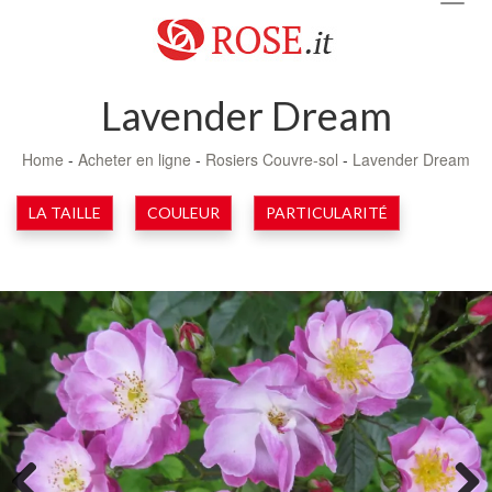
navig
Lavender Dream
Home
-
Acheter en ligne
-
Rosiers Couvre-sol
-
Lavender Dream
LA TAILLE
COULEUR
PARTICULARITÉ