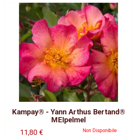
Kampay® - Yann Arthus Bertand®
MEIpelmel
Non Disponibile
11,80
€