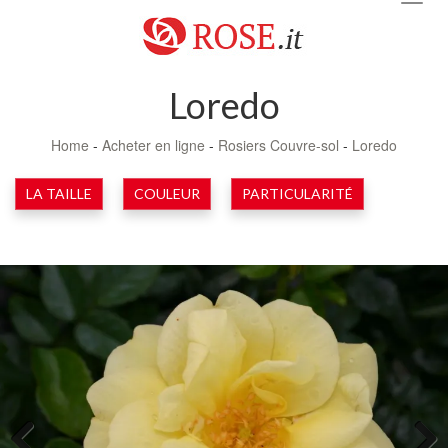
navig
Loredo
Home
-
Acheter en ligne
-
Rosiers Couvre-sol
-
Loredo
LA TAILLE
COULEUR
PARTICULARITÉ