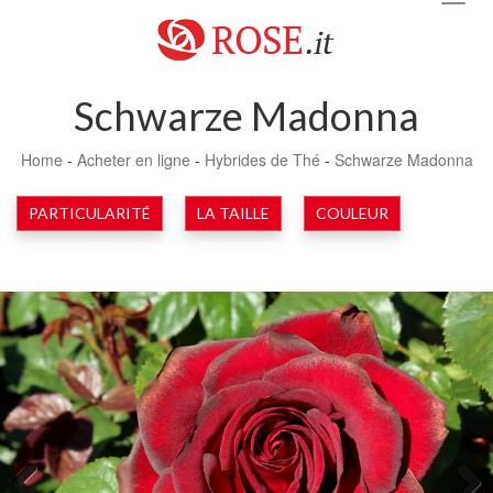
navig
Schwarze Madonna
Home
-
Acheter en ligne
-
Hybrides de Thé
-
Schwarze Madonna
PARTICULARITÉ
LA TAILLE
COULEUR