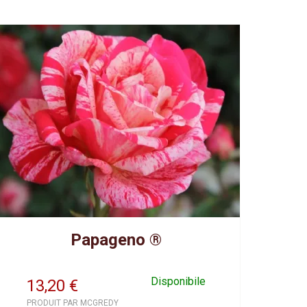
Papageno ®
Disponibile
13,20
€
PRODUIT PAR MCGREDY