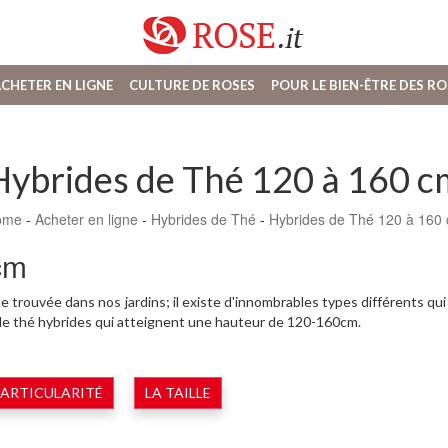
CHETER EN LIGNE
CULTURE DE ROSES
POUR LE BIEN-ÊTRE DES RO
Hybrides de Thé 120 à 160 c
ome
-
Acheter en ligne
-
Hybrides de Thé
-
Hybrides de Thé 120 à 160
cm
 trouvée dans nos jardins; il existe d'innombrables types différents q
 de thé hybrides qui atteignent une hauteur de 120-160cm.
PARTICULARITÉ
LA TAILLE