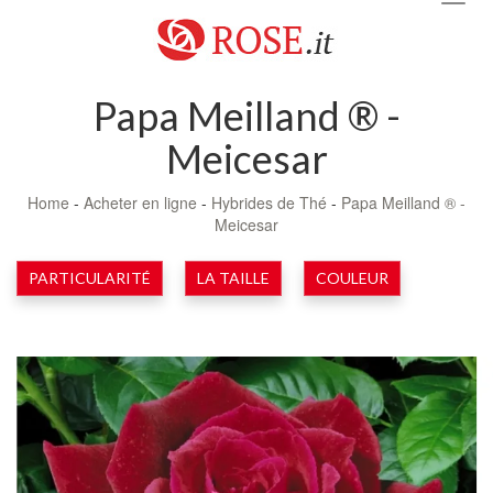
navig
Papa Meilland ® -
Meicesar
Home
-
Acheter en ligne
-
Hybrides de Thé
-
Papa Meilland ® -
Meicesar
PARTICULARITÉ
LA TAILLE
COULEUR