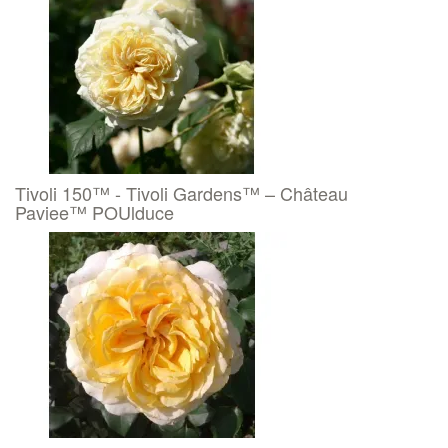
Tivoli 150™ - Tivoli Gardens™ – Château
Paviee™ POUlduce