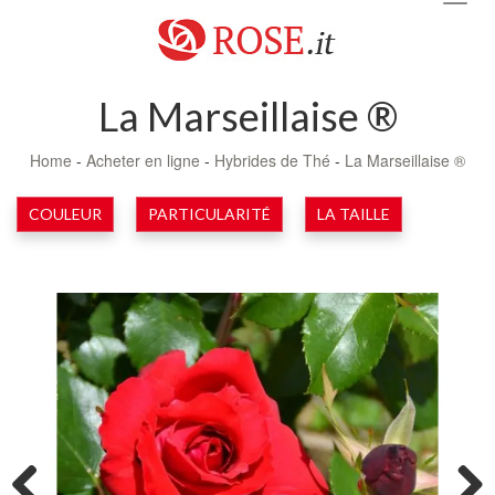
navig
La Marseillaise ®
Home
-
Acheter en ligne
-
Hybrides de Thé
-
La Marseillaise ®
COULEUR
PARTICULARITÉ
LA TAILLE