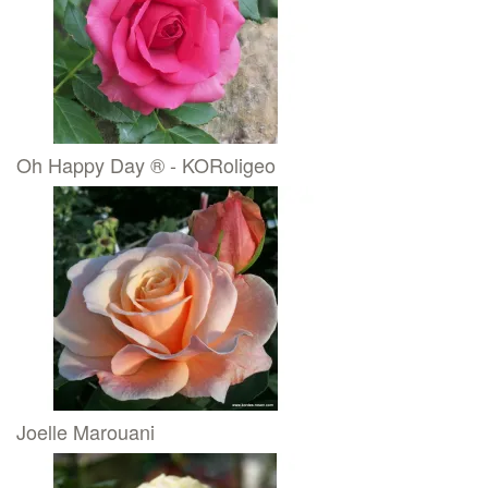
Oh Happy Day ® - KORoligeo
Joelle Marouani