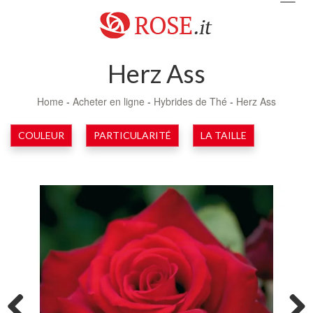
navig
Herz Ass
Home
-
Acheter en ligne
-
Hybrides de Thé
-
Herz Ass
COULEUR
PARTICULARITÉ
LA TAILLE