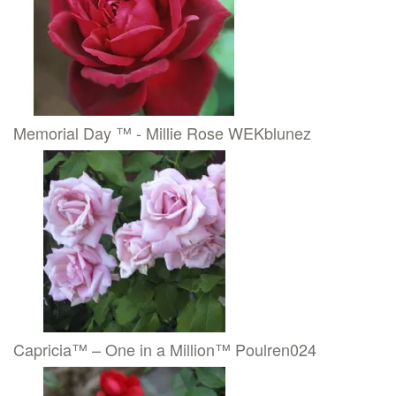
Memorial Day ™ - Millie Rose WEKblunez
Capricia™ – One in a Million™ Poulren024