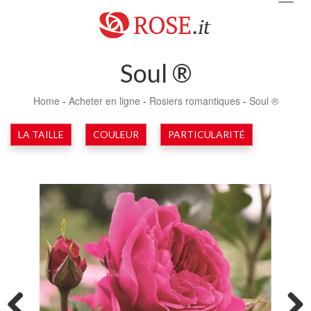
navig
Soul ®
Home
-
Acheter en ligne
-
Rosiers romantiques
-
Soul ®
LA TAILLE
COULEUR
PARTICULARITÉ