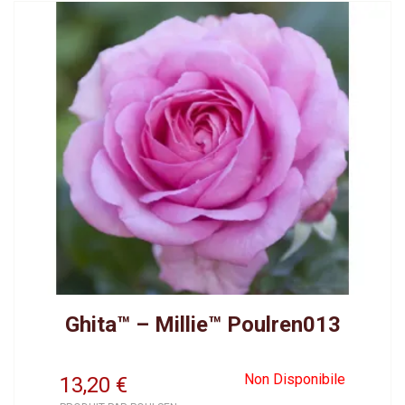
Ghita™ – Millie™ Poulren013
Non Disponibile
13,20
€