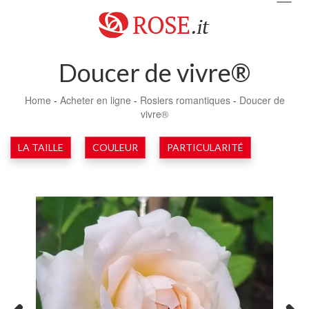
navig
Doucer de vivre®
Home
-
Acheter en ligne
-
Rosiers romantiques
-
Doucer de
vivre®
LA TAILLE
COULEUR
PARTICULARITÉ