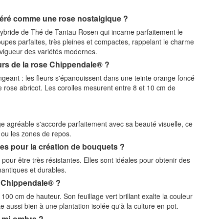
idéré comme une rose nostalgique ?
 Hybride de Thé de Tantau Rosen qui incarne parfaitement le
upes parfaites, très pleines et compactes, rappelant le charme
 vigueur des variétés modernes.
urs de la rose Chippendale® ?
geant : les fleurs s'épanouissent dans une teinte orange foncé
 rose abricot. Les corolles mesurent entre 8 et 10 cm de
e agréable s'accorde parfaitement avec sa beauté visuelle, ce
s ou les zones de repos.
es pour la création de bouquets ?
our être très résistantes. Elles sont idéales pour obtenir des
mantiques et durables.
er Chippendale® ?
n 100 cm de hauteur. Son feuillage vert brillant exalte la couleur
e aussi bien à une plantation isolée qu'à la culture en pot.
a mi-ombre ?