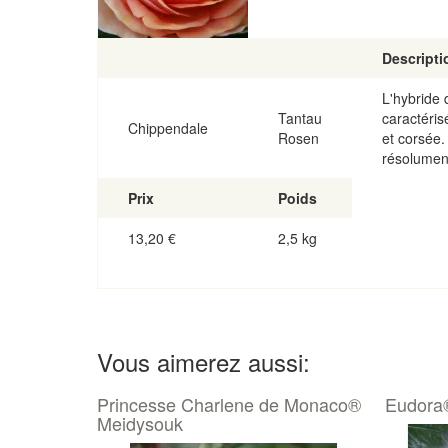
Descripti
L'hybride
Tantau
caractéris
Chippendale
Rosen
et corsée.
résolumen
Prix
Poids
13,20
€
2,5 kg
Vous aimerez aussi:
Princesse Charlene de Monaco®
Eudora®
Meidysouk