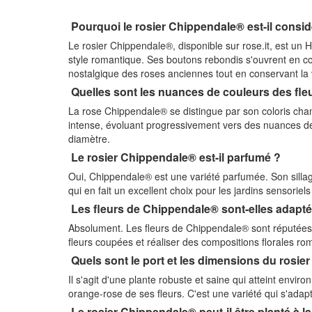
Pourquoi le rosier Chippendale® est-il cons
Le rosier Chippendale®, disponible sur rose.it, est un
style romantique. Ses boutons rebondis s'ouvrent en co
nostalgique des roses anciennes tout en conservant la
Quelles sont les nuances de couleurs des fle
La rose Chippendale® se distingue par son coloris chan
intense, évoluant progressivement vers des nuances de
diamètre.
Le rosier Chippendale® est-il parfumé ?
Oui, Chippendale® est une variété parfumée. Son sillag
qui en fait un excellent choix pour les jardins sensoriel
Les fleurs de Chippendale® sont-elles adapté
Absolument. Les fleurs de Chippendale® sont réputées p
fleurs coupées et réaliser des compositions florales ro
Quels sont le port et les dimensions du rosi
Il s'agit d'une plante robuste et saine qui atteint enviro
orange-rose de ses fleurs. C'est une variété qui s'adapt
Le rosier Chippendale® peut-il être planté à l