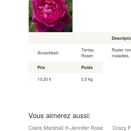
Descripti
Tantau
Rosier rom
Anuschka®
Rosen
maladies, 
Prix
Poids
13,20
€
2,5 kg
Vous aimerez aussi:
Claire Marshall ®-Jennifer Rose
Crazy 