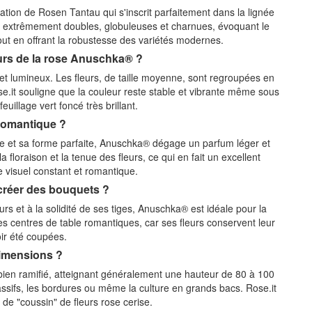
éation de Rosen Tantau qui s'inscrit parfaitement dans la lignée
rs extrêmement doubles, globuleuses et charnues, évoquant le
out en offrant la robustesse des variétés modernes.
eurs de la rose Anuschka® ?
et lumineux. Les fleurs, de taille moyenne, sont regroupées en
se.it souligne que la couleur reste stable et vibrante même sous
uillage vert foncé très brillant.
romantique ?
ale et sa forme parfaite, Anuschka® dégage un parfum léger et
a floraison et la tenue des fleurs, ce qui en fait un excellent
e visuel constant et romantique.
 créer des bouquets ?
rs et à la solidité de ses tiges, Anuschka® est idéale pour la
 centres de table romantiques, car ses fleurs conservent leur
ir été coupées.
dimensions ?
bien ramifié, atteignant généralement une hauteur de 80 à 100
ssifs, les bordures ou même la culture en grands bacs. Rose.it
 de "coussin" de fleurs rose cerise.