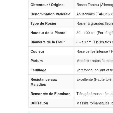
Obtenteur / Origine
Rosen Tantau (Allema
Dénomination Variétale
Anuschka® (TAN0458
Type de Rosier
Rosier à grandes fleur
Hauteur de la Plante
80 - 100 cm (Port érig
Diamètre de la Fleur
8 - 10 cm (Fleurs très
Couleur
Rose cerise intense /
Parfum
Modéré : notes florale
Feuillage
Vert foncé, brillant et 
Résistance aux
Excellente (Haute tol
Maladies
Remontée de Floraison
Très généreuse : fleur
Utilisation
Massifs romantiques, b