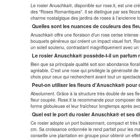
Le rosier Anuschka®, disponible sur rose.it, est une cr
des "Roses Romantiques". Il se distingue par ses fleu
charme nostalgique des jardins de roses à l'ancienne t
Quelles sont les nuances de couleurs des fl
Anuschka® offre une floraison d'un rose cerise intense 
bouquets généreux qui créent un impact visuel fort. Ro
un soleil soutenu, contrastant magnifiquement avec un fe
Le rosier Anuschka® possède-t-il un parfum 
Bien que sa principale qualité soit son abondance flor
agréable. C'est une rose qui privilégie la générosité de l
choix pour ceux qui recherchent avant tout un spectacl
Peut-on utiliser les fleurs d'Anuschka® pour
Absolument. Grâce à la structure très double de ses fleu
fleur coupée. Rose.it la recommande pour composer des
forme globuleuse et leur fraîcheur longtemps après avo
Quel est le port du rosier Anuschka® et ses 
Ce rosier adopte un port buissonnant, compact et très 
cm. Sa croissance ordonnée le rend parfait pour les ma
conseille une plantation en groupe pour obtenir un effet