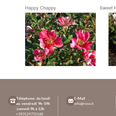
Happy Chappy
Sweet 
Téléphone: du lundi
E-Mail
au vendredi 9h-19h
info@rose.it
;samedi 9h à 12h
+393519731168