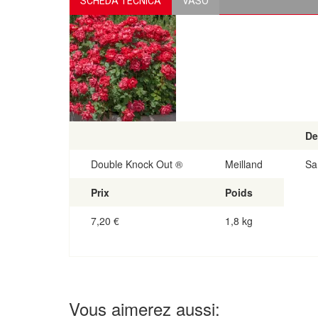
SCHEDA TECNICA
VASO
De
Double Knock Out ®
Meilland
Sa
Prix
Poids
7,20
€
1,8 kg
Vous aimerez aussi: