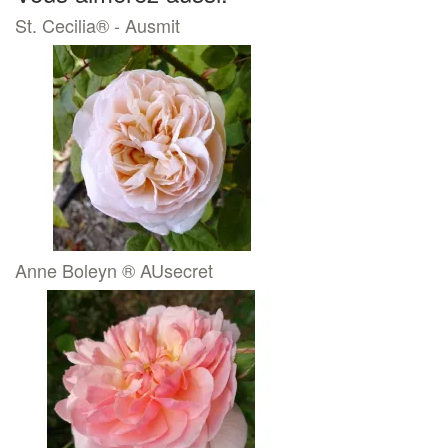
St. Cecilia® - Ausmit
Anne Boleyn ® AUsecret