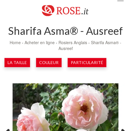
navig
Sharifa Asma® - Ausreef
Home
-
Acheter en ligne
-
Rosiers Anglais
-
Sharifa Asma® -
Ausreef
LA TAILLE
COULEUR
PARTICULARITÉ