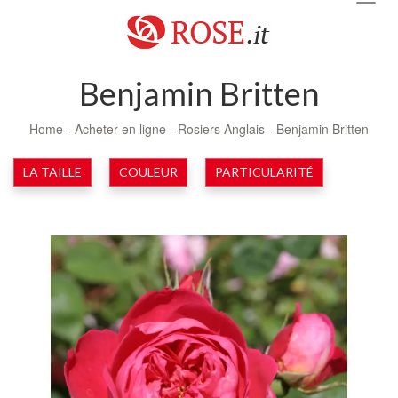
navig
Benjamin Britten
Home
-
Acheter en ligne
-
Rosiers Anglais
-
Benjamin Britten
LA TAILLE
COULEUR
PARTICULARITÉ